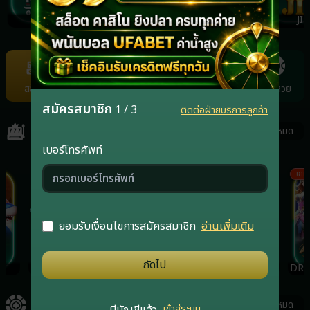
NAGA
REDTIGER
JOKER
JIL
Item
11
of
สล็อต
คาสิโน
กีฬา
ยิงปลา
แทงหวย
22
สมัครสมาชิก
1 / 3
ติดต่อฝ่ายบริการลูกค้า
สล็อต
ดูทั้งหมด
เบอร์โทรศัพท์
เกมฮิต
เกมฮิต
เกมฮ
ยอมรับเงื่อนไขการสมัครสมาชิก
อ่านเพิ่มเติม
ถัดไป
RSG
PRAGMATICPLAY
JOKER
DRA
คาสิโน
ดูทั้งหมด
มีบัญชีแล้ว
เข้าสู่ระบบ