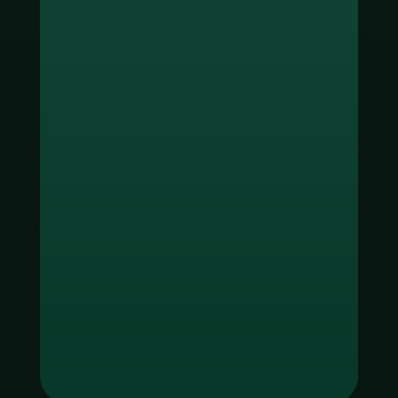
ช่องทางชำระเงิน