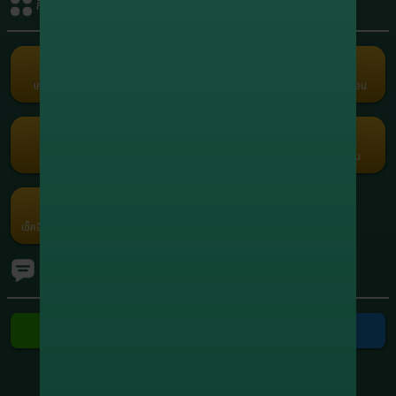
กิจกรรมรับเครดิต
+1,932,213.00
8
xxxxxx3004
สล็อต
+1,773,439.00
9
xxxxxx2686
สล็อต
เครดิตฟรี
คืนยอดเสีย
คอมมิชชั่น
แนะนำเพื่อน
Term and Conditions
+1,690,788.80
10
xxxxxx8880
Copyright © 2026 Godgaming168 All Rights Reserved.
สล็อต
เว็บตรง เกมครบ Godgaming168 มั่นคง ปลอดภัย ไม่ล็อคยูส ฝากถอนเร็ว
สล็อต บาคาร่า บอล หวย ออนไลน์ 24 ชั่วโมง
กงล้อ
รับแต้มฟรี
กรอกโค้ด
โปรโมชัน
ค่ายเกม
เช็คอินประจำวัน
Ranking
ทัวร์นาเมนต์
ติดต่อเรา
ติดต่อ Line
ติดต่อ Telegram