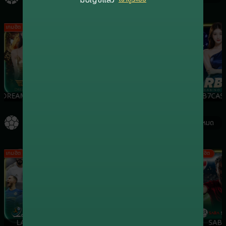
เกมฮิต
เกมฮิต
เกมฮิต
DREAMGAMING
EVOLUTION
SA
RB7CAS
กีฬา
ดูทั้งหมด
เกมฮิต
เกมฮิต
เกมฮิต
เกมฮิต
LALIKA
ONEBX
SBO
SABA