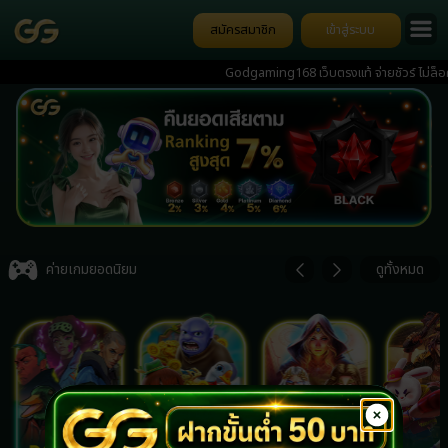
สมัครสมาชิก
เข้าสู่ระบบ
Godgaming168 เว็บตรงแท้ จ่ายชัวร์ ไม่ล็อคยูส 
ป๊อกเด้ง การันตีความมั่นคง มีทีมงานดูแล 24 ชั่วโม
Item
3
ค่ายเกมยอดนิยม
ดูทั้งหมด
of
7