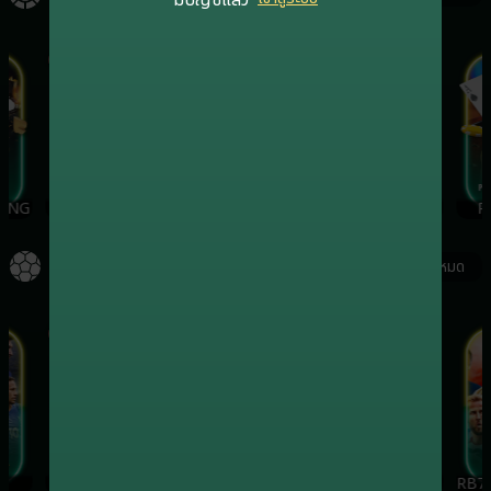
เกมฮิต
เกมฮิต
ING
EVOLUTION
SA
RB7CASINO
PR
กีฬา
ดูทั้งหมด
เกมฮิต
เกมฮิต
เกมฮิต
ONEBX
SBO
SABA
RB7