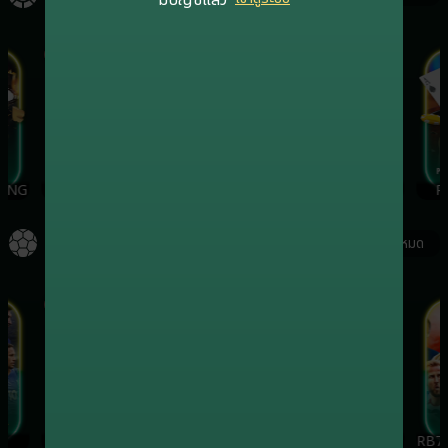
เกมฮิต
เกมฮิต
ING
EVOLUTION
SA
RB7CASINO
PR
กีฬา
ดูทั้งหมด
เกมฮิต
เกมฮิต
เกมฮิต
ONEBX
SBO
SABA
RB7