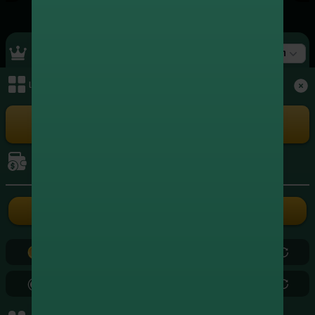
Top Ranking
สล็อต
เมนูหลัก
+4,065,836.00
1
xxxxxx3839
สล็อต
+3,240,653.00
2
xxxxxx5262
เล่นเกม
สล็อต
+2,778,979.84
3
xxxxxx0568
สล็อต
การเงิน
+2,324,549.00
4
xxxxxx8724
สล็อต
ฝากเงิน
ถอนเงิน
+2,278,089.10
5
xxxxxx5799
สล็อต
0.00
0.00
+2,107,093.64
6
xxxxxx0558
สล็อต
0.00
0.00
+2,100,300.00
7
xxxxxx7416
สล็อต