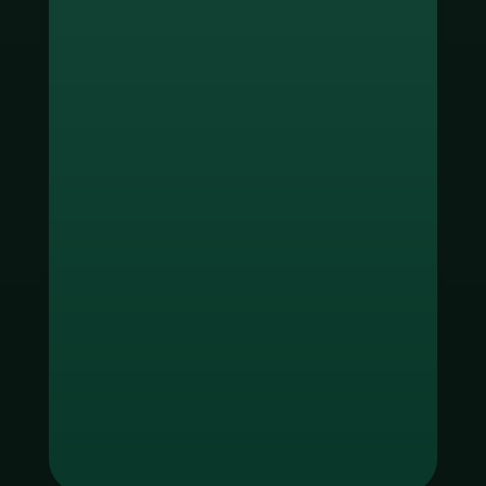
ช่องทางชำระเงิน