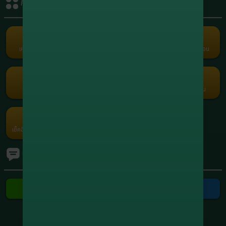
กิจกรรมรับเครดิต
+2,041,061.64
8
xxxxxx0558
สล็อต
+1,928,112.00
9
xxxxxx2686
สล็อต
เครดิตฟรี
คืนยอดเสีย
คอมมิชชั่น
แนะนำเพื่อน
Term and Conditions
+1,836,989.30
10
xxxxxx5664
Copyright © 2026 Godgaming168 All Rights Reserved.
สล็อต
เว็บตรง เกมครบ Godgaming168 มั่นคง ปลอดภัย ไม่ล็อคยูส ฝากถอนเร็ว
สล็อต บาคาร่า บอล หวย ออนไลน์ 24 ชั่วโมง
กงล้อ
รับแต้มฟรี
กรอกโค้ด
โปรโมชัน
ค่ายเกม
เช็คอินประจำวัน
Ranking
ทัวร์นาเมนต์
ติดต่อเรา
ติดต่อ Line
ติดต่อ Telegram