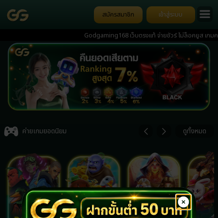
สมัครสมาชิก
เข้าสู่ระบบ
Godgaming168 เว็บตรงแท้ จ่ายชัวร์ ไม่ล็อคยูส เกมครบวง
ป๊อกเด้ง การันตีความมั่นคง มีทีมงานดูแล 24 ชั่วโมง ฝากง่าย
Item
3
ค่ายเกมยอดนิยม
ดูทั้งหมด
of
7