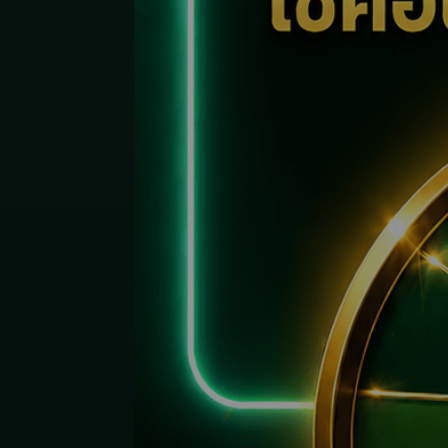
xxxxxx3839
xxxxxx5262
xxxxxx0568