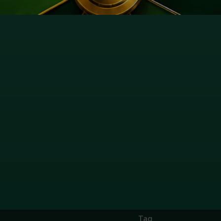
All Rights
คง ปลอดภัย ไม่ล็อค
ย ออนไลน์ 24 ชั่วโมง
Tag