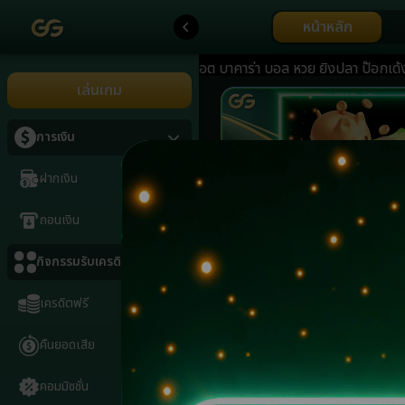
หน้าหลัก
หน้าหลัก
 เกมครบวงจร สล็อต บาคาร่า บอล หวย ยิงปลา ป๊อกเด้ง การันตีความมั่นค
เล่นเกม
การเงิน
ฝากเงิน
Item
4
ค่ายเกมยอดนิยม
ถอนเงิน
of
7
กิจกรรมรับเครดิต
เครดิตฟรี
คืนยอดเสีย
คอมมิชชั่น