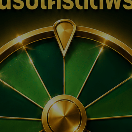
xxxxxx8724
4
สล็อต
ยอดเล่นวันนี้
xxxxxx5799
5
+4,141,309.00
xxxxxx7416
6
สล็อต
ยอดเล่นวันนี้
xxxxxx3004
7
+2,794,658.00
xxxxxx0558
8
สล็อต
ยอดเล่นวันนี้
xxxxxx2686
9
+2,778,979.84
xxxxxx5664
10
ค่ายเกม