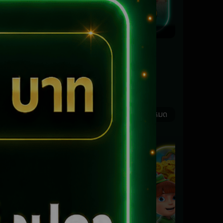
JILI
CQ9
SAB
ดูทั้งหมด