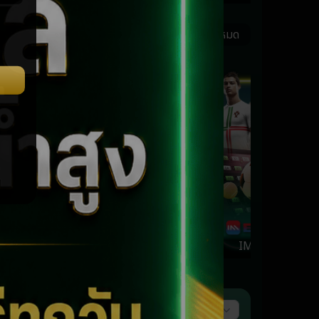
ดูทั้งหมด
OK
IMSPORT
IMESPORT
สล็อต