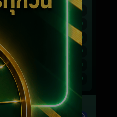
+2,288,007.00
สล็อต
+2,150,127.10
สล็อต
+2,111,966.00
สล็อต
+2,087,617.00
สล็อต
+2,041,061.64
สล็อต
+1,977,323.00
สล็อต
+1,836,989.30
สล็อต
ช่องทางชำระเงิน