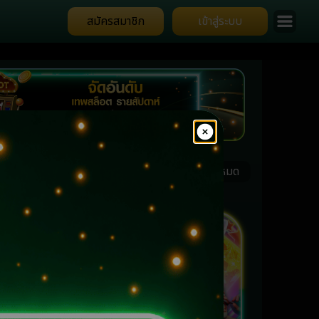
สมัครสมาชิก
เข้าสู่ระบบ
ดูทั้งหมด