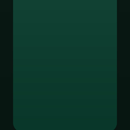
ช่องทางชำระเงิน