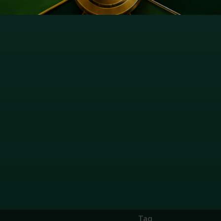
All Rights
คง ปลอดภัย ไม่ล็อค
ย ออนไลน์ 24 ชั่วโมง
Tag