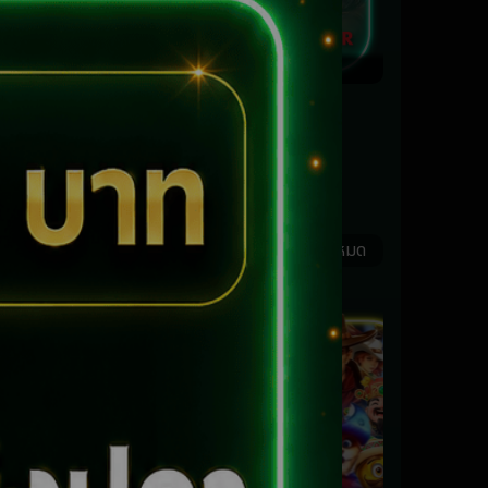
REDTIGER
JOKER
JIL
ดูทั้งหมด
มฮิต