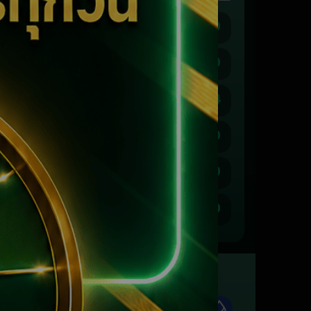
+2,278,089.10
สล็อต
+2,273,119.00
สล็อต
+2,173,073.64
สล็อต
+2,029,934.00
สล็อต
+1,932,213.00
สล็อต
+1,868,156.00
สล็อต
+1,690,788.80
สล็อต
ช่องทางชำระเงิน