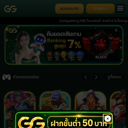
สมัครสมาชิก
เข้าสู่ระบบ
Godgaming168 เว็บตรงแท้ จ่ายชัวร์ ไม่ล็อคยูส เกม
ป๊อกเด้ง การันตีความมั่นคง มีทีมงานดูแล 24 ชั่วโมง ฝ
Item
3
ค่ายเกมยอดนิยม
ดูทั้งหมด
of
7