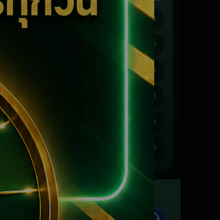
+2,288,007.00
สล็อต
+2,227,165.10
สล็อต
+2,121,394.00
สล็อต
+2,087,617.00
สล็อต
+2,041,061.64
สล็อต
+1,937,654.00
สล็อต
+1,836,989.30
สล็อต
ช่องทางชำระเงิน