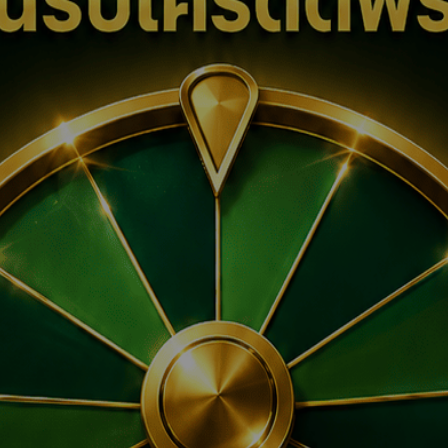
xxxxxx8724
4
สล็อต
ยอดเล่นวันนี้
xxxxxx5799
5
+4,141,309.00
xxxxxx7416
6
สล็อต
ยอดเล่นวันนี้
xxxxxx3004
7
+3,290,605.00
xxxxxx0558
8
สล็อต
ยอดเล่นวันนี้
xxxxxx2686
9
+2,778,979.84
xxxxxx5664
10
ค่ายเกม