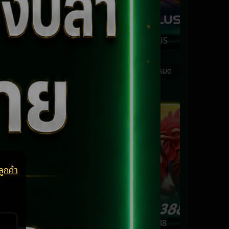
DRAGOONSOFT
VPLUS
F
ดูทั้งหมด
ูกค้า
PRAGMAT...
SV388
WM