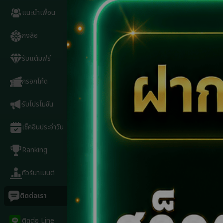
แนะนำเพื่อน
ION
AMBSLOT
NOLIMIT
กงล้อ
Item
รับแต้มฟรี
8
of
กรอกโค้ด
สล็อต
คาสิโน
22
รับโปรโมชัน
สล็อต
เช็คอินประจำวัน
เกมฮิต
Ranking
ทัวร์นาเมนต์
ติดต่อเรา
ติดต่อ Line