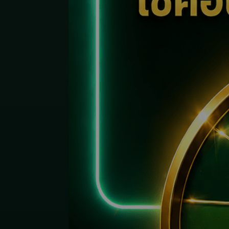
xxxxxx3839
xxxxxx5262
xxxxxx0568