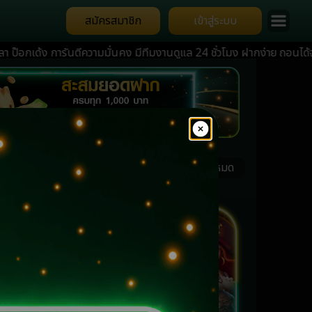
สมัครสมาชิก
เข้าสู่ระบบ
ั่นคง มีทีมงานดูแล 24 ชั่วโมง ฝากง่าย ถอนได้จริง
ดูทั้งหมด