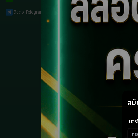
ติดต่อ Telegram
T
JILI
RSG
คาสิโน
เกมฮิต
เกมฮิต
สมั
เบอร์
DREAMGAMING
EVOLUTION