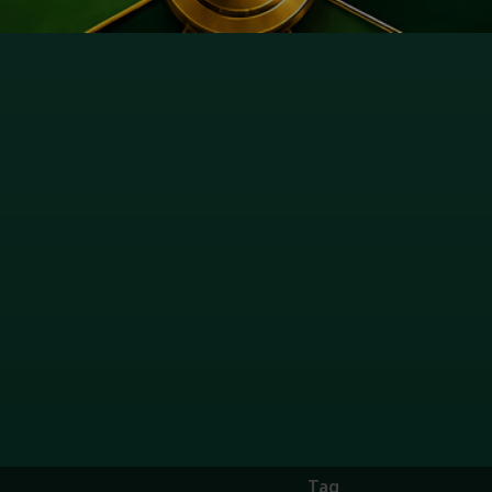
All Rights
คง ปลอดภัย ไม่ล็อค
ย ออนไลน์ 24 ชั่วโมง
Tag