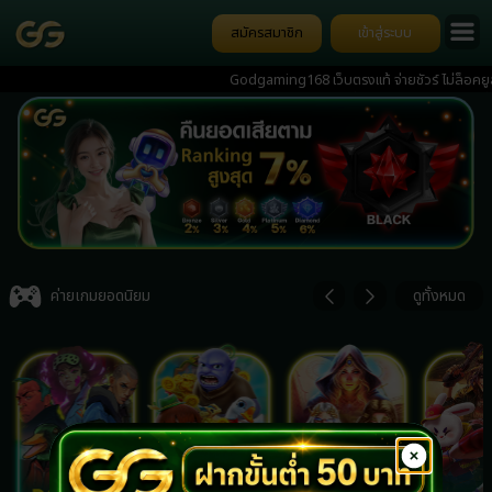
สมัครสมาชิก
เข้าสู่ระบบ
Godgaming168 เว็บตรงแท้ จ่ายชัวร์ ไม่ล็อคยูส เกม
ป๊อกเด้ง การันตีความมั่นคง มีทีมงานดูแล 24 ชั่วโมง ฝ
Item
3
ค่ายเกมยอดนิยม
ดูทั้งหมด
of
7