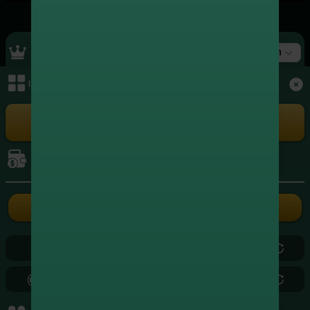
Top Ranking
สล็อต
เมนูหลัก
+4,065,495.00
1
xxxxxx3839
สล็อต
+3,247,778.00
2
xxxxxx5262
เล่นเกม
สล็อต
+2,778,979.84
3
xxxxxx0568
สล็อต
การเงิน
+2,286,738.70
4
xxxxxx5799
สล็อต
ฝากเงิน
ถอนเงิน
+2,242,969.00
5
xxxxxx8724
สล็อต
0.00
0.00
+2,235,946.59
6
xxxxxx0558
สล็อต
0.00
0.00
+1,986,144.00
7
xxxxxx7416
สล็อต