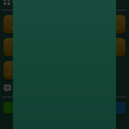
กิจกรรมรับเครดิต
+1,860,528.00
8
xxxxxx3004
สล็อต
+1,748,976.00
9
xxxxxx2686
สล็อต
เครดิตฟรี
คืนยอดเสีย
คอมมิชชั่น
แนะนำเพื่อน
Term and Conditions
+1,690,788.80
10
xxxxxx8880
Copyright © 2026 Godgaming168 All Rights Reserved.
สล็อต
เว็บตรง เกมครบ Godgaming168 มั่นคง ปลอดภัย ไม่ล็อคยูส ฝากถอนเร็ว
สล็อต บาคาร่า บอล หวย ออนไลน์ 24 ชั่วโมง
กงล้อ
รับแต้มฟรี
กรอกโค้ด
โปรโมชัน
ค่ายเกม
เช็คอินประจำวัน
Ranking
ทัวร์นาเมนต์
ติดต่อเรา
ติดต่อ Line
ติดต่อ Telegram