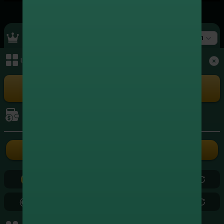
Top Ranking
สล็อต
เมนูหลัก
+3,977,637.00
1
xxxxxx3839
สล็อต
+3,165,438.00
2
xxxxxx5262
เล่นเกม
สล็อต
+2,747,677.34
3
xxxxxx0568
สล็อต
การเงิน
+2,342,868.70
4
xxxxxx5799
สล็อต
ฝากเงิน
ถอนเงิน
+2,230,564.59
5
xxxxxx0558
สล็อต
0.00
0.00
+2,228,109.00
6
xxxxxx8724
สล็อต
0.00
0.00
+2,049,038.00
7
xxxxxx7416
สล็อต