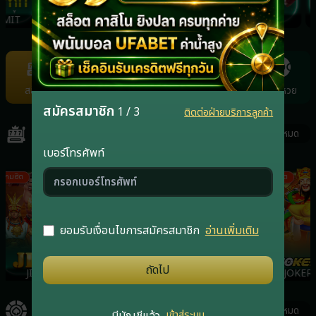
FACHAI
PRAGMATICPLAY
PGSLOT
NA
Item
8
of
สล็อต
คาสิโน
กีฬา
ยิงปลา
แทงหวย
22
สมัครสมาชิก
1 / 3
ติดต่อฝ่ายบริการลูกค้า
สล็อต
ดูทั้งหมด
เบอร์โทรศัพท์
เกมฮิต
เกมฮิต
เกมฮิต
ยอมรับเงื่อนไขการสมัครสมาชิก
อ่านเพิ่มเติม
ถัดไป
JILI
RSG
PRAGMATICPLAY
JOKER
คาสิโน
ดูทั้งหมด
มีบัญชีแล้ว
เข้าสู่ระบบ