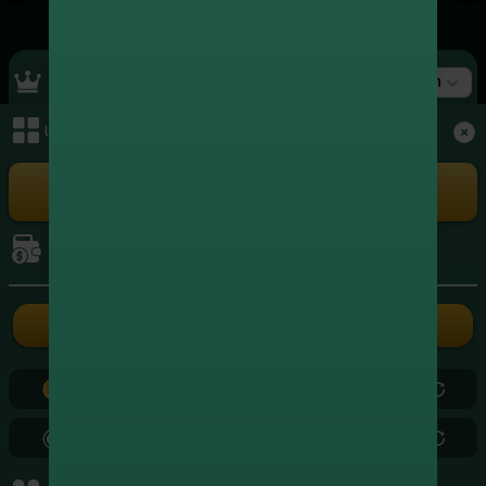
Top Ranking
สล็อต
เมนูหลัก
+4,065,836.00
1
xxxxxx3839
สล็อต
+3,351,547.00
2
xxxxxx5262
เล่นเกม
สล็อต
+2,778,979.84
3
xxxxxx0568
สล็อต
การเงิน
+2,350,799.00
4
xxxxxx8724
สล็อต
ฝากเงิน
ถอนเงิน
+2,170,555.10
5
xxxxxx5799
สล็อต
0.00
0.00
+2,102,538.00
6
xxxxxx7416
สล็อต
0.00
0.00
+2,031,334.00
7
xxxxxx3004
สล็อต