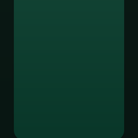
ช่องทางชำระเงิน