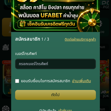
NOLIMIT
FACHAI
PRAGMATICPLAY
PGS
Item
7
of
สล็อต
คาสิโน
กีฬา
ยิงปลา
แทงหวย
22
สมัครสมาชิก
1 / 3
ติดต่อฝ่ายบริการลูกค้า
สล็อต
ดูทั้งหมด
เบอร์โทรศัพท์
เกมฮิต
เกมฮิต
เกมฮิต
ยอมรับเงื่อนไขการสมัครสมาชิก
อ่านเพิ่มเติม
ถัดไป
JILI
RSG
PRAGMATICPLAY
JOKE
คาสิโน
ดูทั้งหมด
มีบัญชีแล้ว
เข้าสู่ระบบ