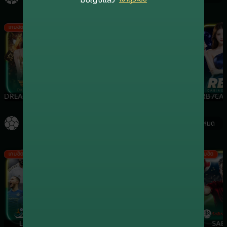
เกมฮิต
เกมฮิต
เกมฮิต
DREAMGAMING
EVOLUTION
SA
RB7CAS
กีฬา
ดูทั้งหมด
เกมฮิต
เกมฮิต
เกมฮิต
เกมฮิต
LALIKA
ONEBX
SBO
SAB