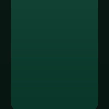
ช่องทางชำระเงิน