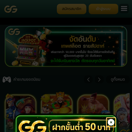
สมัครสมาชิก
เข้าสู่ระบบ
Go
ป๊
Item
5
ค่ายเกมยอดนิยม
ดูทั้งหมด
of
7