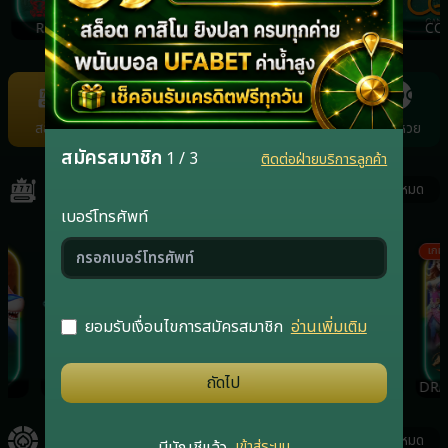
REDTIGER
JOKER
JILI
CQ
Item
12
of
สล็อต
คาสิโน
กีฬา
ยิงปลา
แทงหวย
22
สมัครสมาชิก
1 / 3
ติดต่อฝ่ายบริการลูกค้า
สล็อต
ดูทั้งหมด
เบอร์โทรศัพท์
เกมฮิต
เกมฮิต
เกมฮ
ยอมรับเงื่อนไขการสมัครสมาชิก
อ่านเพิ่มเติม
ถัดไป
RSG
PRAGMATICPLAY
JOKER
DRA
คาสิโน
ดูทั้งหมด
มีบัญชีแล้ว
เข้าสู่ระบบ