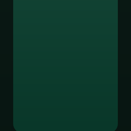
ช่องทางชำระเงิน