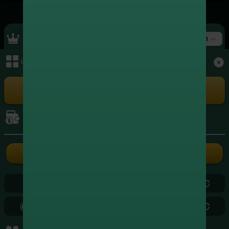
Top Ranking
สล็อต
เมนูหลัก
+3,977,637.00
1
xxxxxx3839
สล็อต
+3,165,438.00
2
xxxxxx5262
เล่นเกม
สล็อต
+2,747,677.34
3
xxxxxx0568
สล็อต
การเงิน
+2,342,868.70
4
xxxxxx5799
สล็อต
ฝากเงิน
ถอนเงิน
+2,242,969.00
5
xxxxxx8724
สล็อต
0.00
0.00
+2,235,946.59
6
xxxxxx0558
สล็อต
0.00
0.00
+2,049,038.00
7
xxxxxx7416
สล็อต