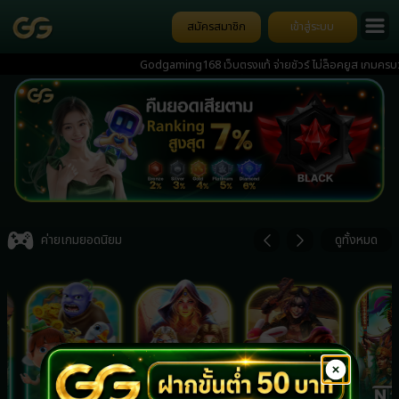
สมัครสมาชิก
เข้าสู่ระบบ
Godgaming168 เว็บตรงแท้ จ่ายชัวร์ ไม่ล็อคยูส เกมครบวงจร ส
ป๊อกเด้ง การันตีความมั่นคง มีทีมงานดูแล 24 ชั่วโมง ฝากง่าย ถอน
Item
3
ค่ายเกมยอดนิยม
ดูทั้งหมด
of
7