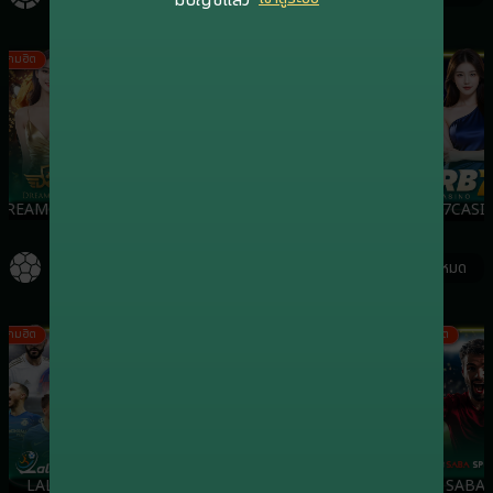
เกมฮิต
เกมฮิต
เกมฮิต
REAMGAMING
EVOLUTION
SA
RB7CASI
กีฬา
ดูทั้งหมด
เกมฮิต
เกมฮิต
เกมฮิต
เกมฮิต
LALIKA
ONEBX
SBO
SABA