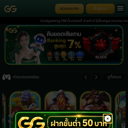
สมัครสมาชิก
เข้าสู่ระบบ
Godgaming168 เว็บตรงแท้ จ่ายชัวร์ ไม่ล็อคยูส เกมครบวงจร สล็อต
ป๊อกเด้ง การันตีความมั่นคง มีทีมงานดูแล 24 ชั่วโมง ฝากง่าย ถอนได้จ
Item
3
ค่ายเกมยอดนิยม
ดูทั้งหมด
of
7