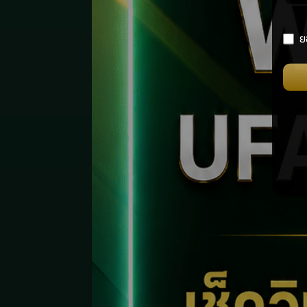
กีฬา
ย
ฮิต
เกมฮิต
เกมฮิต
LALIKA
ONEBX
Top Ranking