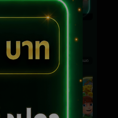
CQ9
SABA
LALI
ดูทั้งหมด