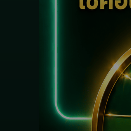
xxxxxx3839
xxxxxx5262
xxxxxx0568