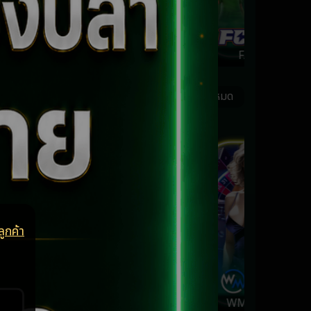
FT
VPLUS
FACHAI
ดูทั้งหมด
ูกค้า
.
SV388
WMCASINO