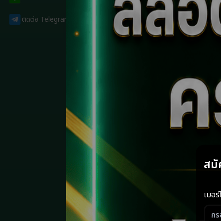
ติดต่อ Telegram
JILI
RSG
PRAGM
คาสิโน
ฮิต
เกมฮิต
เกมฮิต
สมั
เบอร์
DREAMGAMING
EVOLUTION