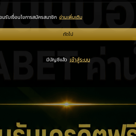
อมรับเงื่อนไขการสมัครสมาชิก
อ่านเพิ่มเติม
ถัดไป
เกมฮิต
เข้าสู่ระบบ
มีบัญชีแล้ว
SBO
SABA
RB7SPORTB