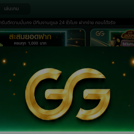
เล่นเกม
ั่นคง มีทีมงานดูแล 24 ชั่วโมง ฝากง่าย ถอนได้จริง