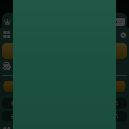
Top Ranking
สล็อต
เมนูหลัก
+4,141,309.00
1
xxxxxx3839
สล็อต
+2,794,658.00
2
xxxxxx5262
เล่นเกม
สล็อต
+2,778,979.84
3
xxxxxx0568
สล็อต
การเงิน
+2,288,007.00
4
xxxxxx8724
สล็อต
ฝากเงิน
ถอนเงิน
+2,157,657.10
5
xxxxxx5799
สล็อต
0.00
0.00
+2,111,966.00
6
xxxxxx7416
สล็อต
0.00
0.00
+2,087,617.00
7
xxxxxx3004
สล็อต