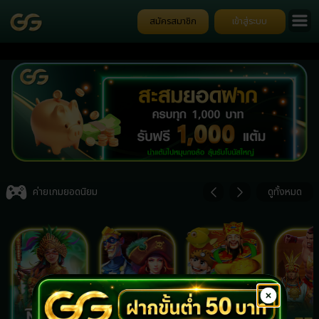
สมัครสมาชิก
เข้าสู่ระบบ
G
ป
Item
4
ค่ายเกมยอดนิยม
ดูทั้งหมด
of
7