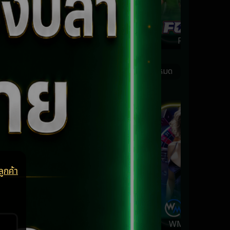
T
VPLUS
FACHAI
ดูทั้งหมด
ูกค้า
SV388
WMCASINO