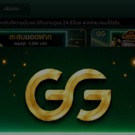
เล่นเกม
ีมงานดูแล 24 ชั่วโมง ฝากง่าย ถอนได้จริง