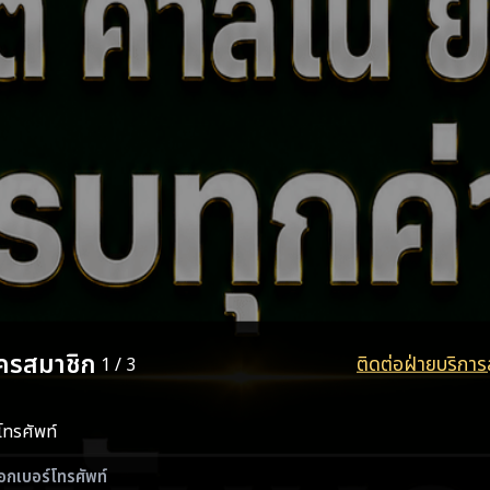
TICPLAY
JOKER
DRAGOONSOF
ครสมาชิก
ติดต่อฝ่ายบริการล
1 / 3
โทรศัพท์
A
RB7CASINO
PRAGMAT...