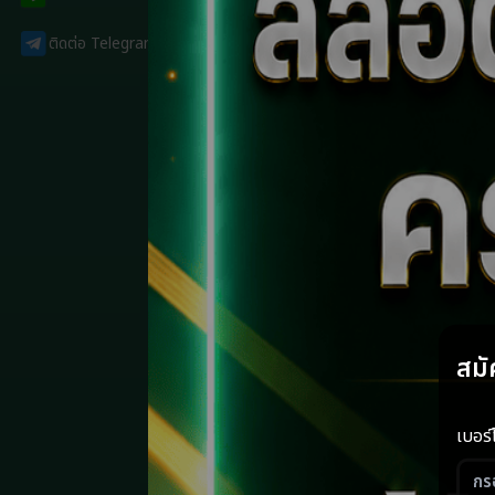
ติดต่อ Telegram
JILI
RSG
PRAGMA
คาสิโน
เกมฮิต
เกมฮิต
สมั
เบอร์
REAMGAMING
EVOLUTION
S