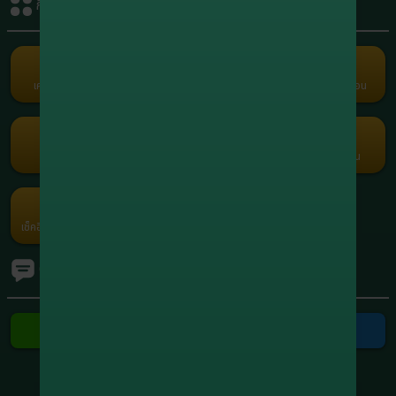
กิจกรรมรับเครดิต
+1,932,213.00
8
xxxxxx3004
สล็อต
+1,883,934.00
9
xxxxxx2686
สล็อต
เครดิตฟรี
คืนยอดเสีย
คอมมิชชั่น
แนะนำเพื่อน
Term and Conditions
+1,690,788.80
10
xxxxxx8880
Copyright © 2026 Godgaming168 All Rights Reserved.
สล็อต
เว็บตรง เกมครบ Godgaming168 มั่นคง ปลอดภัย ไม่ล็อคยูส ฝากถอนเร็ว
สล็อต บาคาร่า บอล หวย ออนไลน์ 24 ชั่วโมง
กงล้อ
รับแต้มฟรี
กรอกโค้ด
โปรโมชัน
ค่ายเกม
เช็คอินประจำวัน
Ranking
ทัวร์นาเมนต์
ติดต่อเรา
ติดต่อ Line
ติดต่อ Telegram