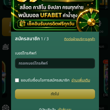
NAGA
REDTIGER
JOKER
JIL
Item
11
of
สล็อต
คาสิโน
กีฬา
ยิงปลา
แทงหวย
22
สมัครสมาชิก
1 / 3
ติดต่อฝ่ายบริการลูกค้า
สล็อต
ดูทั้งหมด
เบอร์โทรศัพท์
เกมฮิต
เกมฮิต
เกมฮ
ยอมรับเงื่อนไขการสมัครสมาชิก
อ่านเพิ่มเติม
ถัดไป
RSG
PRAGMATICPLAY
JOKER
DRA
คาสิโน
ดูทั้งหมด
มีบัญชีแล้ว
เข้าสู่ระบบ