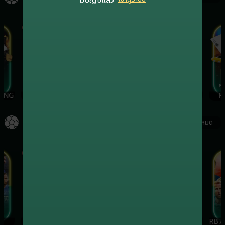
เกมฮิต
เกมฮิต
ING
EVOLUTION
SA
RB7CASINO
PR
กีฬา
ดูทั้งหมด
เกมฮิต
เกมฮิต
เกมฮิต
ONEBX
SBO
SABA
RB7