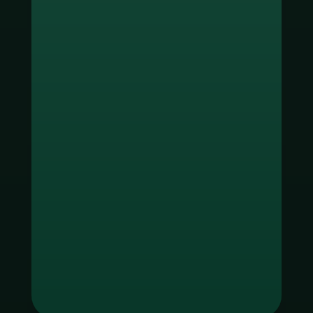
ช่องทางชำระเงิน