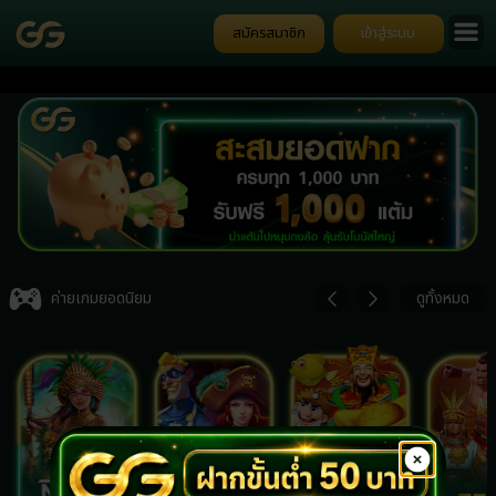
สมัครสมาชิก
เข้าสู่ระบบ
G
ป
Item
4
ค่ายเกมยอดนิยม
ดูทั้งหมด
of
7