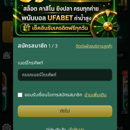
NAGA
REDTIGER
JOKER
JIL
Item
11
of
สล็อต
คาสิโน
กีฬา
ยิงปลา
แทงหวย
22
สมัครสมาชิก
1 / 3
ติดต่อฝ่ายบริการลูกค้า
สล็อต
ดูทั้งหมด
เบอร์โทรศัพท์
เกมฮิต
เกมฮิต
เกมฮ
ยอมรับเงื่อนไขการสมัครสมาชิก
อ่านเพิ่มเติม
ถัดไป
RSG
PRAGMATICPLAY
JOKER
DRA
คาสิโน
ดูทั้งหมด
มีบัญชีแล้ว
เข้าสู่ระบบ