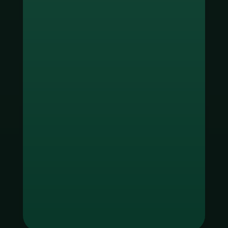
ช่องทางชำระเงิน