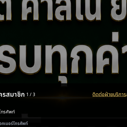
PRAGMATICPLAY
JOKER
เกมฮิต
ครสมาชิก
ติดต่อฝ่ายบริการล
1 / 3
โทรศัพท์
SA
RB7CASINO