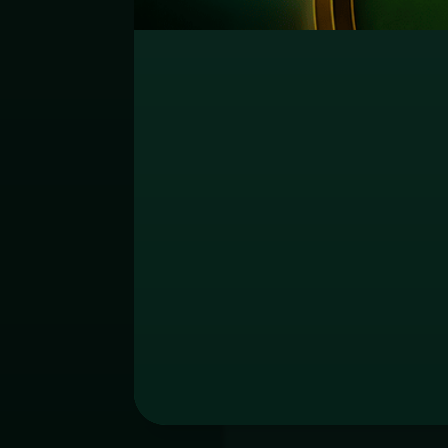
Term and Conditions
Copyright © 2026 Godgaming168 
Reserved.
เว็บตรง เกมครบ Godgaming168 มั่น
ยูส ฝากถอนเร็ว สล็อต บาคาร่า บอล หว