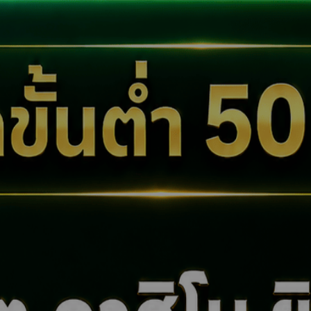
AGMATICPLAY
PGSLOT
NAGA
กีฬา
ยิงปลา
แทงหวย
ป๊อกเด้ง
เกมฮิต
เกมฮิต