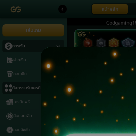
หน้าหลัก
หน้าหลัก
Godgaming168 เว็บตรงแท้ จ่ายชัว
เล่นเกม
การเงิน
ฝากเงิน
Item
3
ค่ายเกมยอดนิยม
ถอนเงิน
of
7
กิจกรรมรับเครดิต
เครดิตฟรี
คืนยอดเสีย
คอมมิชชั่น