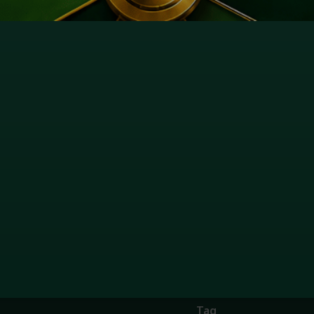
All Rights
คง ปลอดภัย ไม่ล็อค
ย ออนไลน์ 24 ชั่วโมง
Tag