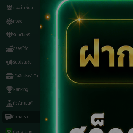
แนะนำเพื่อน
OT
NOLIMIT
FACHAI
PR
กงล้อ
Item
รับแต้มฟรี
8
of
กรอกโค้ด
สล็อต
คาสิโน
22
รับโปรโมชัน
สล็อต
เช็คอินประจำวัน
เกมฮิต
Ranking
ทัวร์นาเมนต์
ติดต่อเรา
ติดต่อ Line