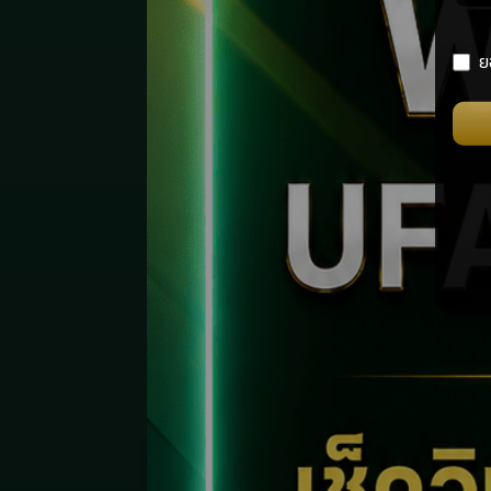
กีฬา
ย
เกมฮิต
เกมฮิต
A
LALIKA
ONEBX
Top Ranking