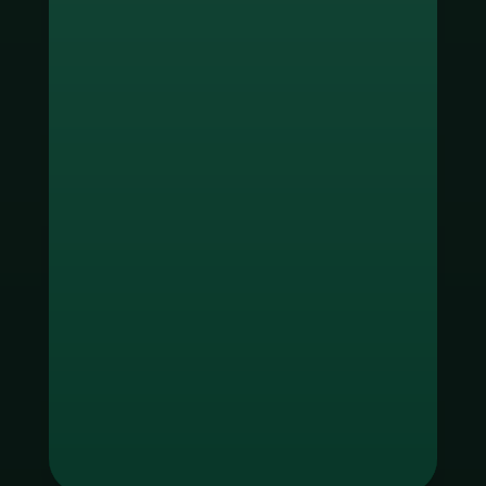
ช่องทางชำระเงิน