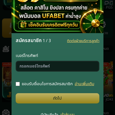
NOLIMIT
FACHAI
PRAGMATICPLAY
PGS
Item
7
of
สล็อต
คาสิโน
กีฬา
ยิงปลา
แทงหวย
22
สมัครสมาชิก
1 / 3
ติดต่อฝ่ายบริการลูกค้า
สล็อต
ดูทั้งหมด
เบอร์โทรศัพท์
เกมฮิต
เกมฮิต
เกมฮิต
ยอมรับเงื่อนไขการสมัครสมาชิก
อ่านเพิ่มเติม
ถัดไป
JILI
RSG
PRAGMATICPLAY
JOKE
คาสิโน
ดูทั้งหมด
มีบัญชีแล้ว
เข้าสู่ระบบ