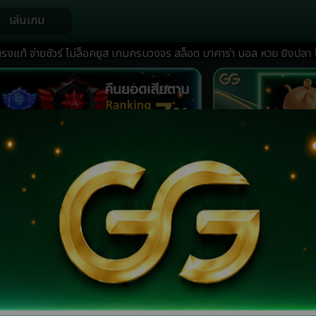
เล่นเกม
ยูส เกมครบวงจร สล็อต บาคาร่า บอล หวย ยิงปลา ป๊อกเด้ง การันตีความมั