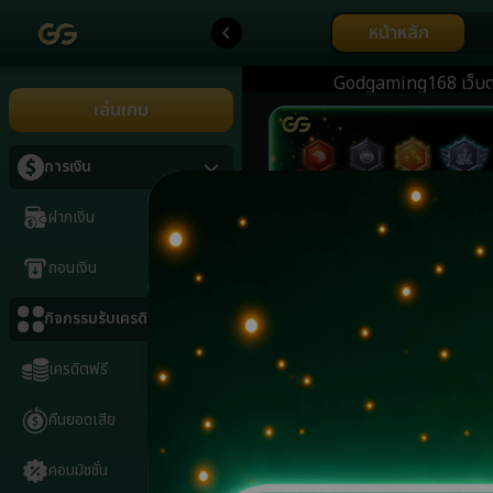
หน้าหลัก
หน้าหลัก
Godgaming168 เว็บตรงแท้ จ่ายชัวร์ ไม่ล็อค
เล่นเกม
การเงิน
ฝากเงิน
Item
3
ค่ายเกมยอดนิยม
ถอนเงิน
of
7
กิจกรรมรับเครดิต
เครดิตฟรี
คืนยอดเสีย
คอมมิชชั่น