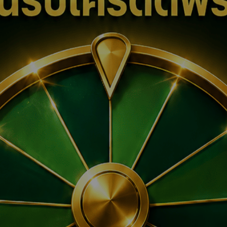
xxxxxx8724
4
สล็อต
ยอดเล่นวันนี้
xxxxxx5799
5
+4,065,836.00
xxxxxx0558
6
สล็อต
ยอดเล่นวันนี้
xxxxxx7416
7
+3,240,653.00
xxxxxx3004
8
สล็อต
ยอดเล่นวันนี้
xxxxxx2686
9
+2,778,979.84
xxxxxx8880
10
ค่ายเกม