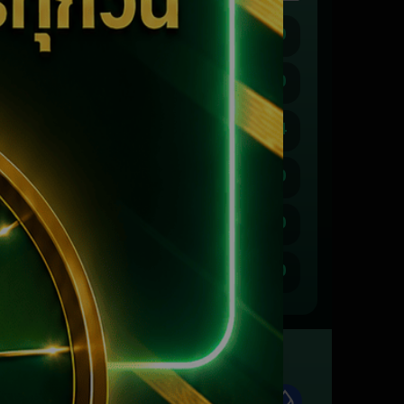
+2,324,549.00
สล็อต
+2,278,089.10
สล็อต
+2,128,813.64
สล็อต
+2,029,934.00
สล็อต
+1,932,213.00
สล็อต
+1,883,934.00
สล็อต
+1,690,788.80
สล็อต
ช่องทางชำระเงิน