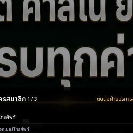
PRAGMATICPLAY
JOKER
เกมฮิต
ครสมาชิก
ติดต่อฝ่ายบริการล
1 / 3
โทรศัพท์
SA
RB7CASINO