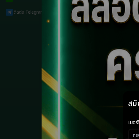
ติดต่อ Telegram
T
JILI
RSG
คาสิโน
เกมฮิต
เกมฮิต
สมั
เบอร์
DREAMGAMING
EVOLUTION