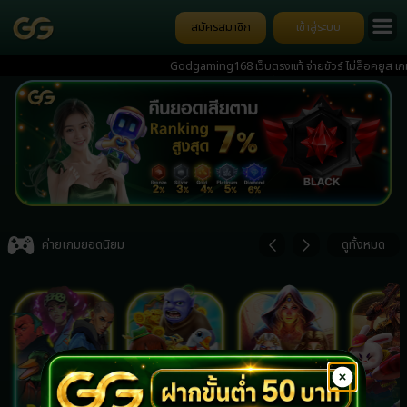
สมัครสมาชิก
เข้าสู่ระบบ
Godgaming168 เว็บตรงแท้ จ่ายชัวร์ ไม่ล็อคยูส เกมครบ
ป๊อกเด้ง การันตีความมั่นคง มีทีมงานดูแล 24 ชั่วโมง ฝากง่
Item
3
ค่ายเกมยอดนิยม
ดูทั้งหมด
of
7