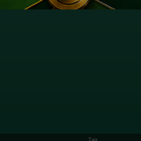
All Rights
คง ปลอดภัย ไม่ล็อค
ย ออนไลน์ 24 ชั่วโมง
Tag