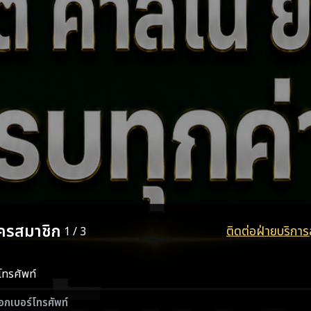
MATICPLAY
JOKER
DRAGOONS
ครสมาชิก
ติดต่อฝ่ายบริการล
1 / 3
โทรศัพท์
SA
RB7CASINO
PRAGMAT.