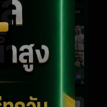
ดูทั้งหมด
BOOK
IMSPORT
IMESPORT
สล็อต