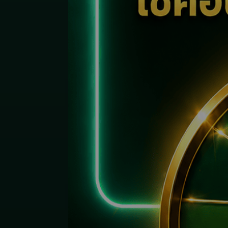
xxxxxx3839
xxxxxx8724
xxxxxx0568