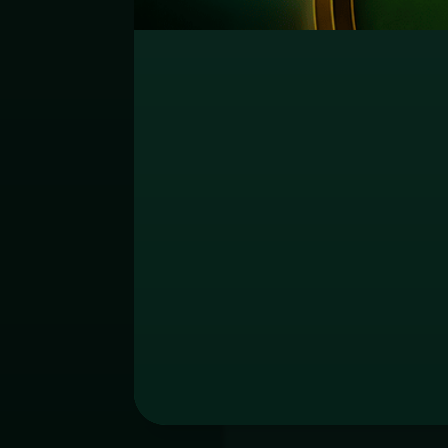
Term and Conditions
Copyright © 2026 Godgaming168 
Reserved.
เว็บตรง เกมครบ Godgaming168 มั่น
ยูส ฝากถอนเร็ว สล็อต บาคาร่า บอล หว