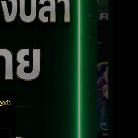
OFT
VPLUS
FACHAI
ดูทั้งหมด
ูกค้า
..
SV388
WMCASINO