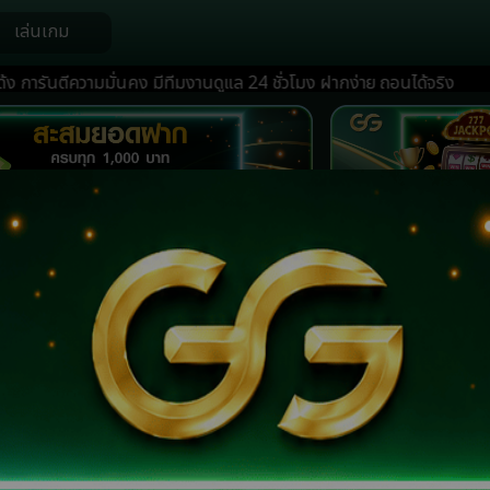
เล่นเกม
ตีความมั่นคง มีทีมงานดูแล 24 ชั่วโมง ฝากง่าย ถอนได้จริง