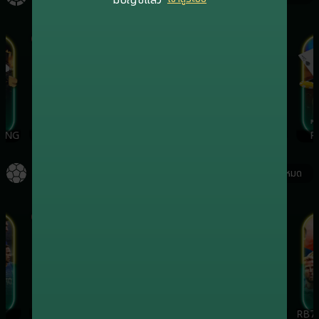
เกมฮิต
เกมฮิต
ING
EVOLUTION
SA
RB7CASINO
PR
กีฬา
ดูทั้งหมด
เกมฮิต
เกมฮิต
เกมฮิต
ONEBX
SBO
SABA
RB7