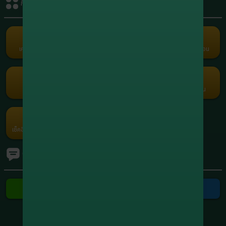
กิจกรรมรับเครดิต
+1,860,528.00
8
xxxxxx3004
สล็อต
+1,748,976.00
9
xxxxxx2686
สล็อต
เครดิตฟรี
คืนยอดเสีย
คอมมิชชั่น
แนะนำเพื่อน
Term and Conditions
+1,690,788.80
10
xxxxxx8880
Copyright © 2026 Godgaming168 All Rights Reserved.
สล็อต
เว็บตรง เกมครบ Godgaming168 มั่นคง ปลอดภัย ไม่ล็อคยูส ฝากถอนเร็ว
สล็อต บาคาร่า บอล หวย ออนไลน์ 24 ชั่วโมง
กงล้อ
รับแต้มฟรี
กรอกโค้ด
โปรโมชัน
ค่ายเกม
เช็คอินประจำวัน
Ranking
ทัวร์นาเมนต์
ติดต่อเรา
ติดต่อ Line
ติดต่อ Telegram