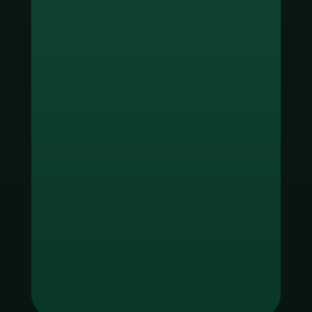
ช่องทางชำระเงิน