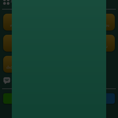
กิจกรรมรับเครดิต
+1,932,213.00
8
xxxxxx3004
สล็อต
+1,883,934.00
9
xxxxxx2686
สล็อต
เครดิตฟรี
คืนยอดเสีย
คอมมิชชั่น
แนะนำเพื่อน
Term and Conditions
+1,690,788.80
10
xxxxxx8880
Copyright © 2026 Godgaming168 All Rights Reserved.
สล็อต
เว็บตรง เกมครบ Godgaming168 มั่นคง ปลอดภัย ไม่ล็อคยูส ฝากถอนเร็ว
สล็อต บาคาร่า บอล หวย ออนไลน์ 24 ชั่วโมง
กงล้อ
รับแต้มฟรี
กรอกโค้ด
โปรโมชัน
ค่ายเกม
เช็คอินประจำวัน
Ranking
ทัวร์นาเมนต์
ติดต่อเรา
ติดต่อ Line
ติดต่อ Telegram