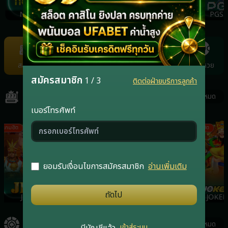
NOLIMIT
FACHAI
PRAGMATICPLAY
PGS
Item
7
of
สล็อต
คาสิโน
กีฬา
ยิงปลา
แทงหวย
22
สมัครสมาชิก
1 / 3
ติดต่อฝ่ายบริการลูกค้า
สล็อต
ดูทั้งหมด
เบอร์โทรศัพท์
เกมฮิต
เกมฮิต
เกมฮิต
ยอมรับเงื่อนไขการสมัครสมาชิก
อ่านเพิ่มเติม
ถัดไป
JILI
RSG
PRAGMATICPLAY
JOKER
คาสิโน
ดูทั้งหมด
มีบัญชีแล้ว
เข้าสู่ระบบ