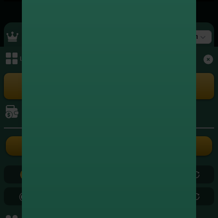
Top Ranking
สล็อต
เมนูหลัก
+4,110,185.00
1
xxxxxx3839
สล็อต
+3,290,605.00
2
xxxxxx5262
เล่นเกม
สล็อต
+2,778,979.84
3
xxxxxx0568
สล็อต
การเงิน
+2,304,737.00
4
xxxxxx8724
สล็อต
ฝากเงิน
ถอนเงิน
+2,234,245.10
5
xxxxxx5799
สล็อต
0.00
0.00
+2,121,394.00
6
xxxxxx7416
สล็อต
0.00
0.00
+2,087,617.00
7
xxxxxx3004
สล็อต