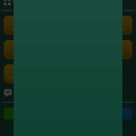
กิจกรรมรับเครดิต
+2,041,061.64
8
xxxxxx0558
สล็อต
+1,928,112.00
9
xxxxxx2686
สล็อต
เครดิตฟรี
คืนยอดเสีย
คอมมิชชั่น
แนะนำเพื่อน
Term and Conditions
+1,836,989.30
10
xxxxxx5664
Copyright © 2026 Godgaming168 All Rights Reserved.
สล็อต
เว็บตรง เกมครบ Godgaming168 มั่นคง ปลอดภัย ไม่ล็อคยูส ฝากถอนเร็ว
สล็อต บาคาร่า บอล หวย ออนไลน์ 24 ชั่วโมง
กงล้อ
รับแต้มฟรี
กรอกโค้ด
โปรโมชัน
ค่ายเกม
เช็คอินประจำวัน
Ranking
ทัวร์นาเมนต์
ติดต่อเรา
ติดต่อ Line
ติดต่อ Telegram