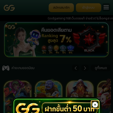
สมัครสมาชิก
เข้าสู่ระบบ
Godgaming168 เว็บตรงแท้ จ่ายชัวร์ ไม่ล็อคยูส เกมครบ
ป๊อกเด้ง การันตีความมั่นคง มีทีมงานดูแล 24 ชั่วโมง ฝากง
Item
3
ค่ายเกมยอดนิยม
ดูทั้งหมด
of
7