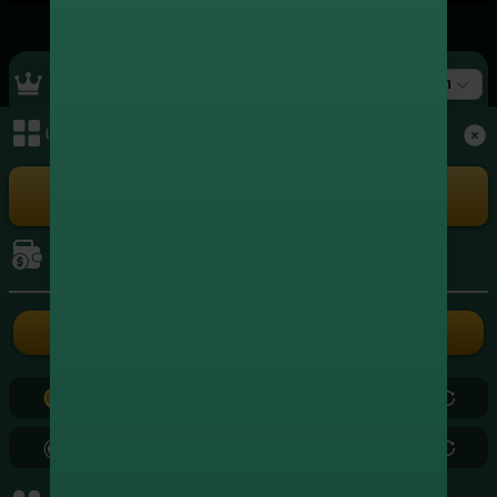
Top Ranking
สล็อต
เมนูหลัก
+4,110,185.00
1
xxxxxx3839
สล็อต
+3,290,605.00
2
xxxxxx5262
เล่นเกม
สล็อต
+2,778,979.84
3
xxxxxx0568
สล็อต
การเงิน
+2,304,737.00
4
xxxxxx8724
สล็อต
ฝากเงิน
ถอนเงิน
+2,234,245.10
5
xxxxxx5799
สล็อต
0.00
0.00
+2,117,812.00
6
xxxxxx7416
สล็อต
0.00
0.00
+2,087,617.00
7
xxxxxx3004
สล็อต