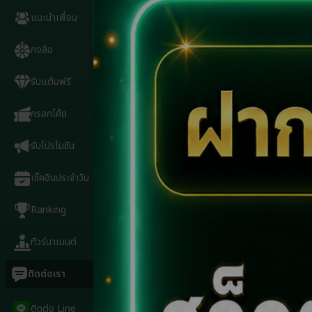
แนะนำเพื่อน
AI
PRAGMATICPLAY
PGSLOT
กงล้อ
Item
รับแต้มฟรี
10
of
กรอกโค้ด
สล็อต
คาสิโน
22
รับโปรโมชัน
สล็อต
เช็คอินประจำวัน
ต
เกมฮิต
Ranking
ทัวร์นาเมนต์
ติดต่อเรา
ติดต่อ Line