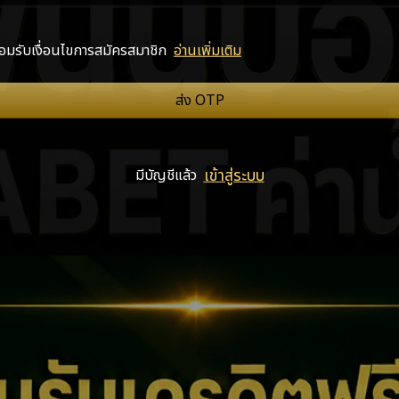
อมรับเงื่อนไขการสมัครสมาชิก
อ่านเพิ่มเติม
ส่ง OTP
เกมฮิต
เข้าสู่ระบบ
มีบัญชีแล้ว
BO
SABA
RB7SPORTBO