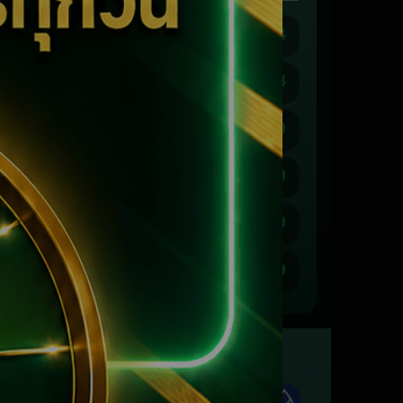
+2,778,979.84
สล็อต
+2,127,280.64
สล็อต
+2,124,425.10
สล็อต
+2,107,818.00
สล็อต
+2,098,817.00
สล็อต
+1,977,323.00
สล็อต
+1,836,989.30
สล็อต
ช่องทางชำระเงิน