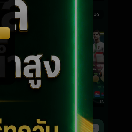
ดูทั้งหมด
OK
IMSPORT
IMESPORT
สล็อต