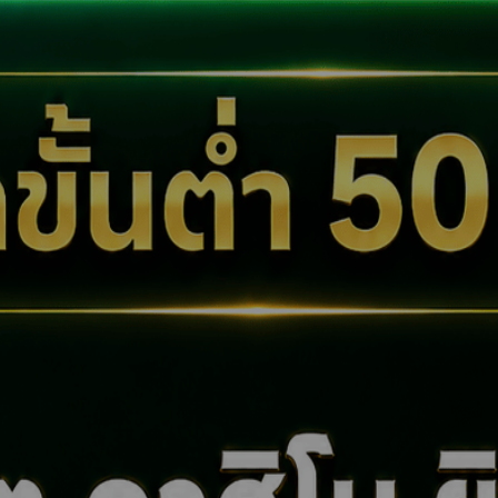
NAGA
REDTIGER
JOKER
กีฬา
ยิงปลา
แทงหวย
ป๊อกเด้ง
เกมฮิต
เกมฮิต