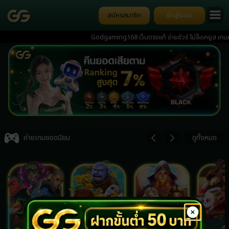
สมัครสมาชิก
เข้าสู่ระบบ
Godgaming168 เว็บตรงแท้ จ่ายชัวร์ ไม่ล็อคยูส เกมครบวงจ
ป๊อกเด้ง การันตีความมั่นคง มีทีมงานดูแล 24 ชั่วโมง ฝากง่าย
Item
3
ค่ายเกมยอดนิยม
ดูทั้งหมด
of
7