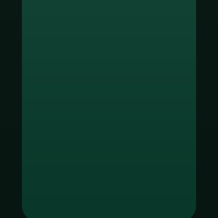
ช่องทางชำระเงิน