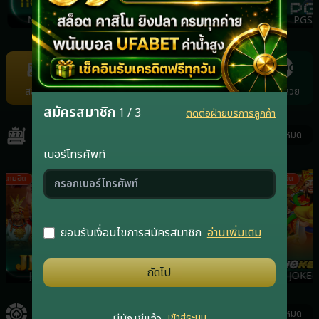
NOLIMIT
FACHAI
PRAGMATICPLAY
PGS
Item
8
of
สล็อต
คาสิโน
กีฬา
ยิงปลา
แทงหวย
22
สมัครสมาชิก
1 / 3
ติดต่อฝ่ายบริการลูกค้า
สล็อต
ดูทั้งหมด
เบอร์โทรศัพท์
เกมฮิต
เกมฮิต
เกมฮิต
ยอมรับเงื่อนไขการสมัครสมาชิก
อ่านเพิ่มเติม
ถัดไป
JILI
RSG
PRAGMATICPLAY
JOKER
คาสิโน
ดูทั้งหมด
มีบัญชีแล้ว
เข้าสู่ระบบ