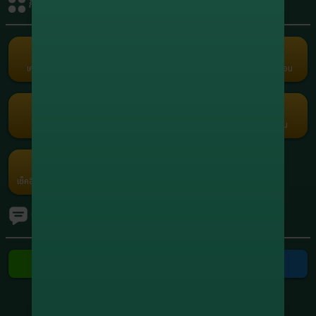
กิจกรรมรับเครดิต
+1,932,213.00
8
xxxxxx3004
สล็อต
+1,773,439.00
9
xxxxxx2686
สล็อต
เครดิตฟรี
คืนยอดเสีย
คอมมิชชั่น
แนะนำเพื่อน
Term and Conditions
+1,690,788.80
10
xxxxxx8880
Copyright © 2026 Godgaming168 All Rights Reserved.
สล็อต
เว็บตรง เกมครบ Godgaming168 มั่นคง ปลอดภัย ไม่ล็อคยูส ฝากถอนเร็ว
สล็อต บาคาร่า บอล หวย ออนไลน์ 24 ชั่วโมง
กงล้อ
รับแต้มฟรี
กรอกโค้ด
โปรโมชัน
ค่ายเกม
เช็คอินประจำวัน
Ranking
ทัวร์นาเมนต์
ติดต่อเรา
ติดต่อ Line
ติดต่อ Telegram