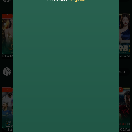
เกมฮิต
เกมฮิต
เกมฮิต
DREAMGAMING
EVOLUTION
SA
RB7CASI
กีฬา
ดูทั้งหมด
เกมฮิต
เกมฮิต
เกมฮิต
เกมฮิต
LALIKA
ONEBX
SBO
SABA