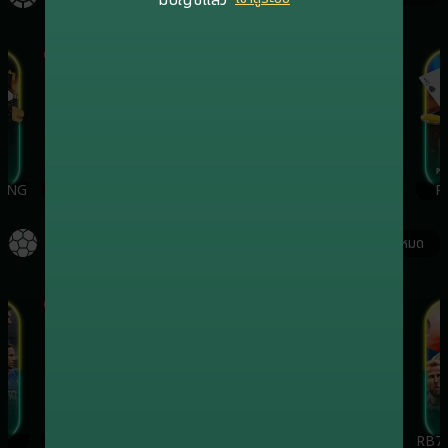
เกมฮิต
เกมฮิต
ING
EVOLUTION
SA
RB7CASINO
PR
กีฬา
ดูทั้งหมด
เกมฮิต
เกมฮิต
เกมฮิต
ONEBX
SBO
SABA
RB7