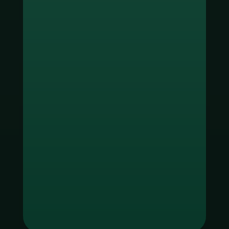
ช่องทางชำระเงิน