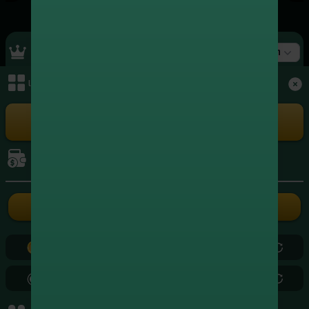
Top Ranking
สล็อต
เมนูหลัก
+4,110,185.00
1
xxxxxx3839
สล็อต
+3,290,605.00
2
xxxxxx5262
เล่นเกม
สล็อต
+2,778,979.84
3
xxxxxx0568
สล็อต
การเงิน
+2,304,737.00
4
xxxxxx8724
สล็อต
ฝากเงิน
ถอนเงิน
+2,234,245.10
5
xxxxxx5799
สล็อต
0.00
0.00
+2,121,394.00
6
xxxxxx7416
สล็อต
0.00
0.00
+2,087,617.00
7
xxxxxx3004
สล็อต