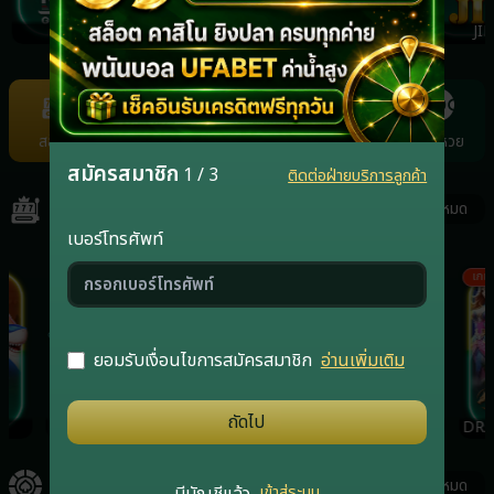
NAGA
REDTIGER
JOKER
JIL
Item
11
of
สล็อต
คาสิโน
กีฬา
ยิงปลา
แทงหวย
22
สมัครสมาชิก
1 / 3
ติดต่อฝ่ายบริการลูกค้า
สล็อต
ดูทั้งหมด
เบอร์โทรศัพท์
เกมฮิต
เกมฮิต
เกมฮ
ยอมรับเงื่อนไขการสมัครสมาชิก
อ่านเพิ่มเติม
ถัดไป
RSG
PRAGMATICPLAY
JOKER
DRA
คาสิโน
ดูทั้งหมด
มีบัญชีแล้ว
เข้าสู่ระบบ