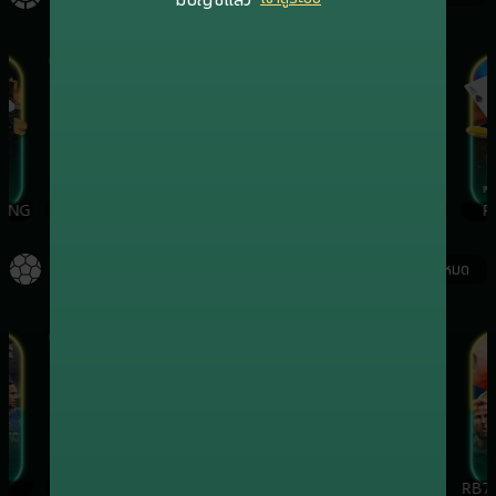
เกมฮิต
เกมฮิต
ING
EVOLUTION
SA
RB7CASINO
PR
กีฬา
ดูทั้งหมด
เกมฮิต
เกมฮิต
เกมฮิต
ONEBX
SBO
SABA
RB7