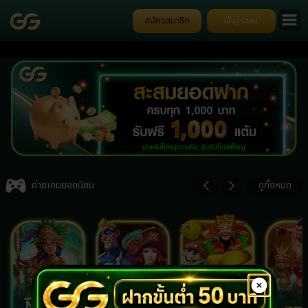
สมัครสมาชิก
เข้าสู่ระบบ
ป
Item
4
ค่ายเกมยอดนิยม
ดูทั้งหมด
of
7