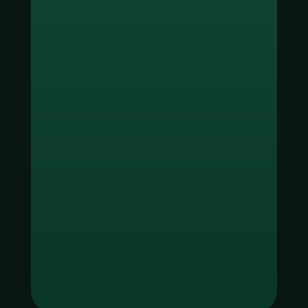
ช่องทางชำระเงิน