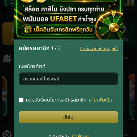
NAGA
REDTIGER
JOKER
JIL
Item
11
of
สล็อต
คาสิโน
กีฬา
ยิงปลา
แทงหวย
22
สมัครสมาชิก
1 / 3
ติดต่อฝ่ายบริการลูกค้า
สล็อต
ดูทั้งหมด
เบอร์โทรศัพท์
เกมฮิต
เกมฮิต
เกมฮ
ยอมรับเงื่อนไขการสมัครสมาชิก
อ่านเพิ่มเติม
ถัดไป
RSG
PRAGMATICPLAY
JOKER
DRA
คาสิโน
ดูทั้งหมด
มีบัญชีแล้ว
เข้าสู่ระบบ