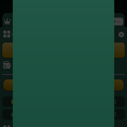
Top Ranking
สล็อต
เมนูหลัก
+4,110,185.00
1
xxxxxx3839
สล็อต
+3,290,605.00
2
xxxxxx5262
เล่นเกม
สล็อต
+2,778,979.84
3
xxxxxx0568
สล็อต
การเงิน
+2,332,697.00
4
xxxxxx8724
สล็อต
ฝากเงิน
ถอนเงิน
+2,227,165.10
5
xxxxxx5799
สล็อต
0.00
0.00
+2,121,394.00
6
xxxxxx7416
สล็อต
0.00
0.00
+2,087,617.00
7
xxxxxx3004
สล็อต