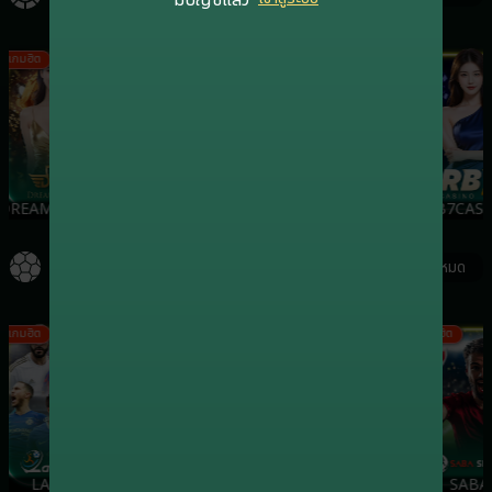
เกมฮิต
เกมฮิต
เกมฮิต
DREAMGAMING
EVOLUTION
SA
RB7CASI
กีฬา
ดูทั้งหมด
เกมฮิต
เกมฮิต
เกมฮิต
เกมฮิต
LALIKA
ONEBX
SBO
SABA