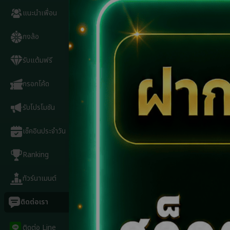
แนะนำเพื่อน
ION
AMBSLOT
NOLIMIT
กงล้อ
Item
รับแต้มฟรี
8
of
กรอกโค้ด
สล็อต
คาสิโน
22
รับโปรโมชัน
สล็อต
เช็คอินประจำวัน
เกมฮิต
Ranking
ทัวร์นาเมนต์
ติดต่อเรา
ติดต่อ Line