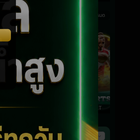
ดูทั้งหมด
RB7SPORTBOOK
IMSPORT
I
สล็อต