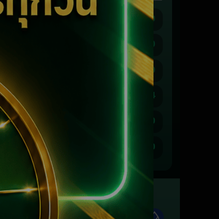
+2,304,737.00
สล็อต
+2,186,795.10
สล็อต
+2,114,236.00
สล็อต
+2,041,061.64
สล็อต
+2,028,764.00
สล็อต
+1,885,242.00
สล็อต
+1,836,989.30
สล็อต
ช่องทางชำระเงิน