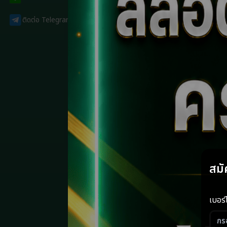
ติดต่อ Telegram
OT
JILI
RSG
คาสิโน
เกมฮิต
เกมฮิต
สมั
เบอร์
Y
DREAMGAMING
EVOLUTION