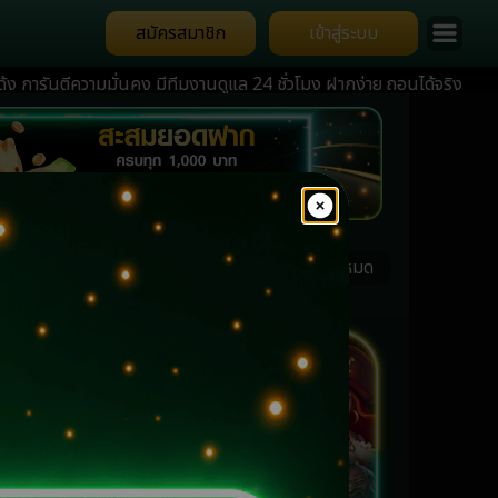
สมัครสมาชิก
เข้าสู่ระบบ
วามมั่นคง มีทีมงานดูแล 24 ชั่วโมง ฝากง่าย ถอนได้จริง
ดูทั้งหมด