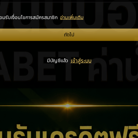
อมรับเงื่อนไขการสมัครสมาชิก
อ่านเพิ่มเติม
ถัดไป
เกมฮิต
เกมฮิต
เข้าสู่ระบบ
มีบัญชีแล้ว
SBO
SABA