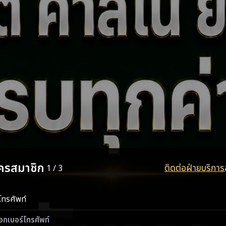
PRAGMATICPLAY
JOKER
เกมฮิต
ครสมาชิก
ติดต่อฝ่ายบริการล
1 / 3
โทรศัพท์
SA
RB7CASINO