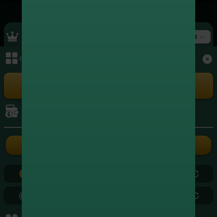
Top Ranking
สล็อต
เมนูหลัก
+4,031,386.00
1
xxxxxx3839
สล็อต
+3,117,125.00
2
xxxxxx5262
เล่นเกม
สล็อต
+2,778,979.84
3
xxxxxx0568
สล็อต
การเงิน
+2,304,737.00
4
xxxxxx8724
สล็อต
ฝากเงิน
ถอนเงิน
+2,186,795.10
5
xxxxxx5799
สล็อต
0.00
0.00
+2,116,012.00
6
xxxxxx7416
สล็อต
0.00
0.00
+2,041,061.64
7
xxxxxx0558
สล็อต