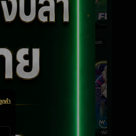
T
VPLUS
FACHAI
ดูทั้งหมด
ูกค้า
SV388
WMCASINO