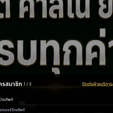
TICPLAY
JOKER
DRAGOONSOF
ครสมาชิก
ติดต่อฝ่ายบริการล
1 / 3
โทรศัพท์
SA
RB7CASINO
PRAGMAT...