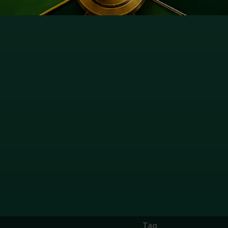
All Rights
คง ปลอดภัย ไม่ล็อค
ย ออนไลน์ 24 ชั่วโมง
Tag