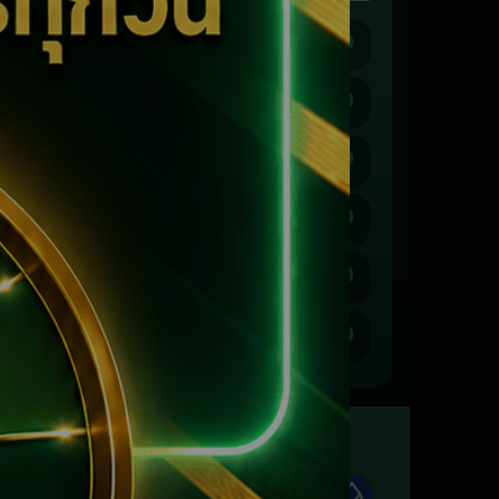
+2,286,738.70
สล็อต
+2,242,969.00
สล็อต
+2,235,946.59
สล็อต
+1,986,144.00
สล็อต
+1,967,843.00
สล็อต
+1,759,660.00
สล็อต
+1,690,788.80
สล็อต
ช่องทางชำระเงิน