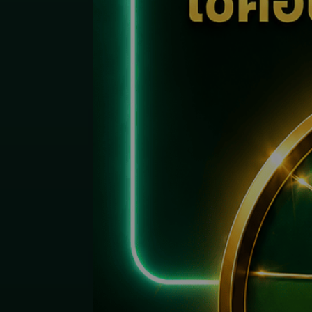
xxxxxx3839
xxxxxx5262
xxxxxx0568