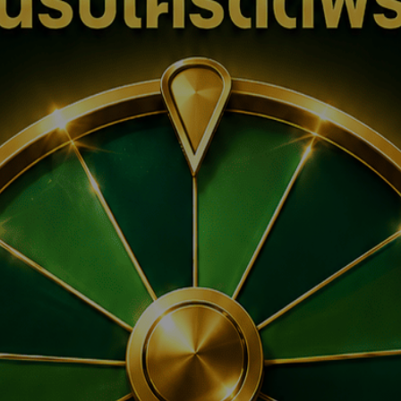
xxxxxx5799
4
สล็อต
ยอดเล่นวันนี้
xxxxxx8724
5
+4,065,495.00
xxxxxx0558
6
สล็อต
ยอดเล่นวันนี้
xxxxxx7416
7
+3,247,778.00
xxxxxx3004
8
สล็อต
ยอดเล่นวันนี้
xxxxxx2686
9
+2,778,979.84
xxxxxx8880
10
ค่ายเกม