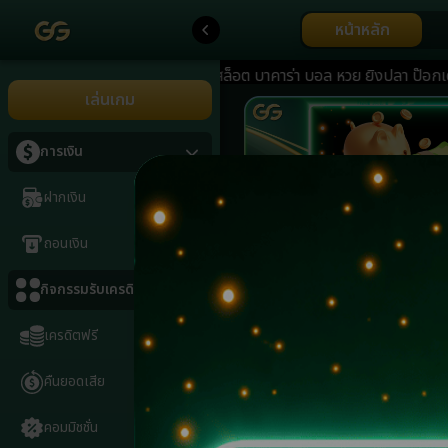
หน้าหลัก
หน้าหลัก
กมครบวงจร สล็อต บาคาร่า บอล หวย ยิงปลา ป๊อกเด้ง การันตีความมั่นคง ม
เล่นเกม
การเงิน
ฝากเงิน
Item
4
ค่ายเกมยอดนิยม
ถอนเงิน
of
7
กิจกรรมรับเครดิต
เครดิตฟรี
คืนยอดเสีย
คอมมิชชั่น