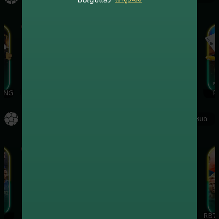
เกมฮิต
เกมฮิต
ING
EVOLUTION
SA
RB7CASINO
PR
กีฬา
ดูทั้งหมด
เกมฮิต
เกมฮิต
เกมฮิต
ONEBX
SBO
SABA
RB7