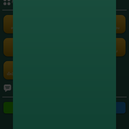
กิจกรรมรับเครดิต
+1,967,843.00
8
xxxxxx3004
สล็อต
+1,759,660.00
9
xxxxxx2686
สล็อต
เครดิตฟรี
คืนยอดเสีย
คอมมิชชั่น
แนะนำเพื่อน
Term and Conditions
+1,690,788.80
10
xxxxxx8880
Copyright © 2026 Godgaming168 All Rights Reserved.
สล็อต
เว็บตรง เกมครบ Godgaming168 มั่นคง ปลอดภัย ไม่ล็อคยูส ฝากถอนเร็ว
สล็อต บาคาร่า บอล หวย ออนไลน์ 24 ชั่วโมง
กงล้อ
รับแต้มฟรี
กรอกโค้ด
โปรโมชัน
ค่ายเกม
เช็คอินประจำวัน
Ranking
ทัวร์นาเมนต์
ติดต่อเรา
ติดต่อ Line
ติดต่อ Telegram