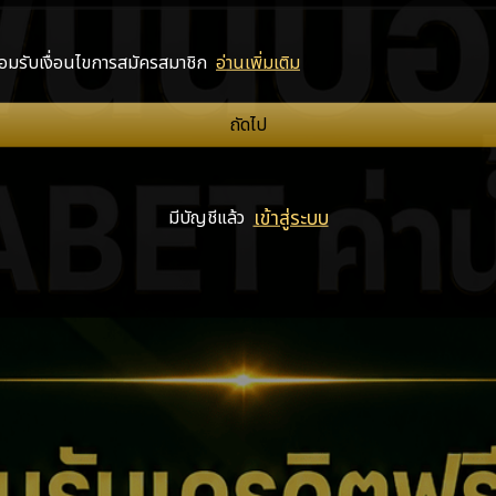
อมรับเงื่อนไขการสมัครสมาชิก
อ่านเพิ่มเติม
ถัดไป
เกมฮิต
เกมฮิต
เข้าสู่ระบบ
มีบัญชีแล้ว
SBO
SABA