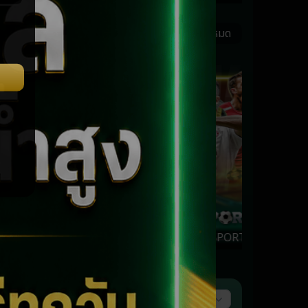
ดูทั้งหมด
RB7SPORTBOOK
IMSPORT
สล็อต