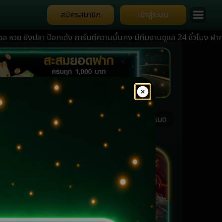
สมัครสมาชิก
เข้าสู่ระบบ
ารันตีความมั่นคง มีทีมงานดูแล 24 ชั่วโมง ฝากง่าย ถอนได้จริง
ดูทั้งหมด