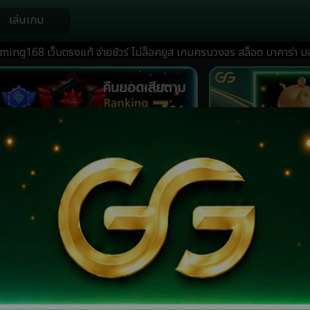
เล่นเกม
ัวร์ ไม่ล็อคยูส เกมครบวงจร สล็อต บาคาร่า บอล หวย ยิงปลา ป๊อกเด้ง ก