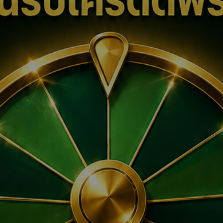
xxxxxx5799
4
สล็อต
ยอดเล่นวันนี้
xxxxxx8724
5
+4,080,673.50
xxxxxx0558
6
สล็อต
ยอดเล่นวันนี้
xxxxxx7416
7
+3,207,598.00
xxxxxx3004
8
สล็อต
ยอดเล่นวันนี้
xxxxxx2686
9
+2,778,979.84
xxxxxx8880
10
ค่ายเกม