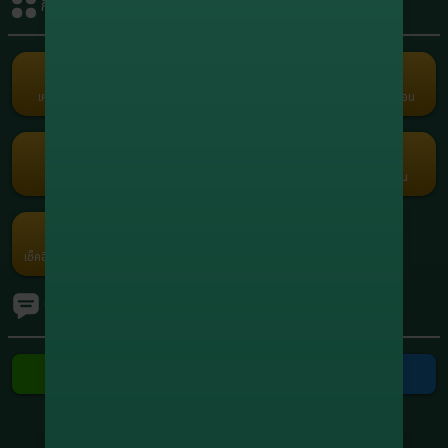
กิจกรรมรับเครดิต
+2,041,061.64
8
xxxxxx0558
สล็อต
+1,923,656.00
9
xxxxxx2686
สล็อต
เครดิตฟรี
คืนยอดเสีย
คอมมิชชั่น
แนะนำเพื่อน
Term and Conditions
+1,836,989.30
10
xxxxxx5664
Copyright © 2026 Godgaming168 All Rights Reserved.
สล็อต
เว็บตรง เกมครบ Godgaming168 มั่นคง ปลอดภัย ไม่ล็อคยูส ฝากถอนเร็ว
สล็อต บาคาร่า บอล หวย ออนไลน์ 24 ชั่วโมง
กงล้อ
รับแต้มฟรี
กรอกโค้ด
โปรโมชัน
ค่ายเกม
เช็คอินประจำวัน
Ranking
ทัวร์นาเมนต์
ติดต่อเรา
ติดต่อ Line
ติดต่อ Telegram