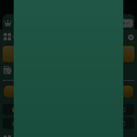
Top Ranking
สล็อต
เมนูหลัก
+4,110,185.00
1
xxxxxx3839
สล็อต
+3,117,125.00
2
xxxxxx5262
เล่นเกม
สล็อต
+2,778,979.84
3
xxxxxx0568
สล็อต
การเงิน
+2,304,737.00
4
xxxxxx8724
สล็อต
ฝากเงิน
ถอนเงิน
+2,241,405.10
5
xxxxxx5799
สล็อต
0.00
0.00
+2,117,812.00
6
xxxxxx7416
สล็อต
0.00
0.00
+2,087,617.00
7
xxxxxx3004
สล็อต