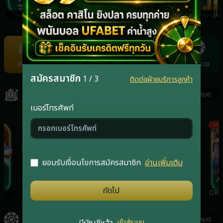
REDTIGER
JOKER
JILI
C
Item
12
of
สล็อต
คาสิโน
กีฬา
ยิงปลา
แทงหวย
22
สมัครสมาชิก
1 / 3
ติดต่อฝ่ายบริการลูกค้า
สล็อต
ดูทั้งหมด
เบอร์โทรศัพท์
เกมฮิต
เกมฮิต
เกมฮ
ยอมรับเงื่อนไขการสมัครสมาชิก
อ่านเพิ่มเติม
ถัดไป
RSG
PRAGMATICPLAY
JOKER
DRA
คาสิโน
ดูทั้งหมด
มีบัญชีแล้ว
เข้าสู่ระบบ