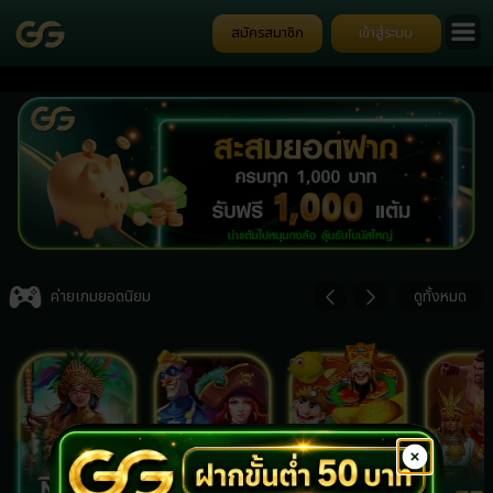
สมัครสมาชิก
เข้าสู่ระบบ
G
ป
Item
4
ค่ายเกมยอดนิยม
ดูทั้งหมด
of
7