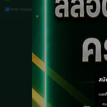
ติดต่อ Telegram
JILI
RSG
PRAG
คาสิโน
กมฮิต
เกมฮิต
เกมฮิต
สมั
เบอร์
DREAMGAMING
EVOLUTION