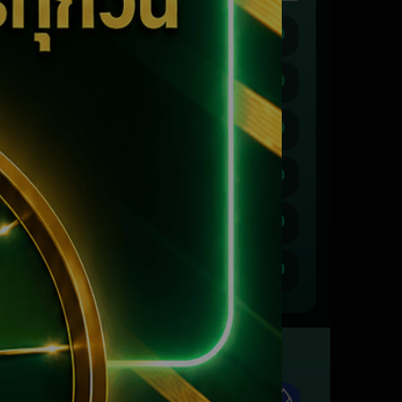
+2,342,868.70
สล็อต
+2,242,969.00
สล็อต
+2,235,946.59
สล็อต
+2,049,038.00
สล็อต
+1,860,528.00
สล็อต
+1,753,521.00
สล็อต
+1,690,788.80
สล็อต
ช่องทางชำระเงิน