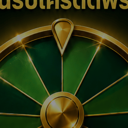
xxxxxx5799
4
สล็อต
ยอดเล่นวันนี้
xxxxxx8724
5
+3,977,637.00
xxxxxx0558
6
สล็อต
ยอดเล่นวันนี้
xxxxxx7416
7
+3,165,438.00
xxxxxx3004
8
สล็อต
ยอดเล่นวันนี้
xxxxxx2686
9
+2,747,677.34
xxxxxx8880
10
ค่ายเกม