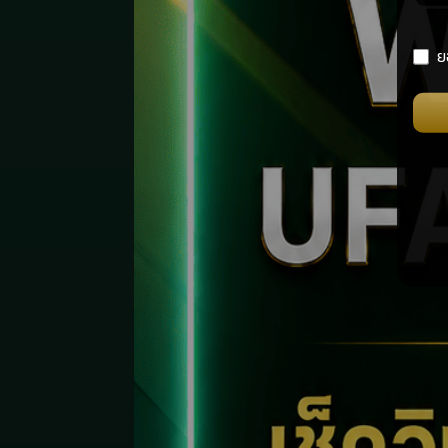
กีฬา
ย
กมฮิต
เกมฮิต
เกมฮิต
LALIKA
ONEBX
Top Ranking