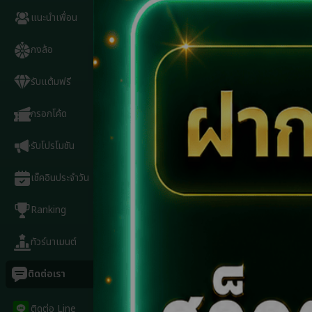
แนะนำเพื่อน
CPLAY
PGSLOT
NAGA
กงล้อ
Item
รับแต้มฟรี
11
of
กรอกโค้ด
สล็อต
คาสิโน
22
รับโปรโมชัน
สล็อต
เช็คอินประจำวัน
กมฮิต
เกมฮิต
Ranking
ทัวร์นาเมนต์
ติดต่อเรา
ติดต่อ Line