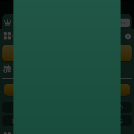
Top Ranking
สล็อต
เมนูหลัก
+4,087,353.50
1
xxxxxx3839
สล็อต
+3,207,598.00
2
xxxxxx5262
เล่นเกม
สล็อต
+2,778,979.84
3
xxxxxx0568
สล็อต
การเงิน
+2,282,838.70
4
xxxxxx5799
สล็อต
ฝากเงิน
ถอนเงิน
+2,273,119.00
5
xxxxxx8724
สล็อต
0.00
0.00
+2,185,400.59
6
xxxxxx0558
สล็อต
0.00
0.00
+1,986,144.00
7
xxxxxx7416
สล็อต