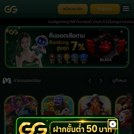
สมัครสมาชิก
เข้าสู่ระบบ
Godgaming168 เว็บตรงแท้ จ่ายชัวร์ ไม่ล็อคยูส เกมครบวงจร 
ป๊อกเด้ง การันตีความมั่นคง มีทีมงานดูแล 24 ชั่วโมง ฝากง่าย ถอ
Item
3
ค่ายเกมยอดนิยม
ดูทั้งหมด
of
7