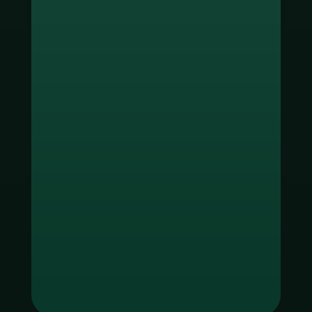
ช่องทางชำระเงิน